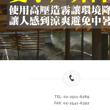
TEL: 02-2511-6289
FAX: 02-2541-6392