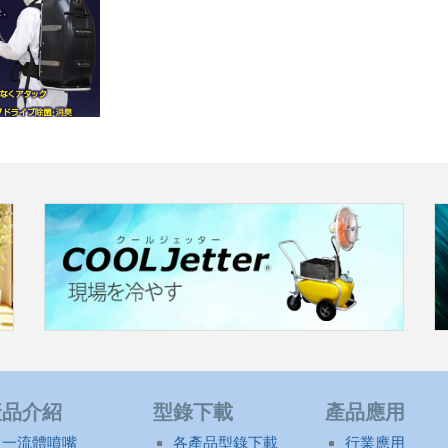
產品介紹
型錄下載
產品應用
一流體噴嘴
各產品型錄下載
行業應用