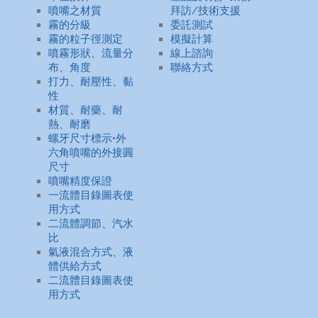
噴嘴之材質
拜訪/技術支援
霧的分級
委託測試
霧的粒子徑測定
模擬計算
噴霧形狀、流量分
線上諮詢
布、角度
聯絡方式
打力、耐壓性、黏
性
材質、耐藥、耐
熱、耐磨
螺牙尺寸標示•外
六角噴嘴的外接圓
尺寸
噴嘴精度保證
一流體目錄圖表使
用方式
二流體調節、汽水
比
氣液混合方式、液
體供給方式
二流體目錄圖表使
用方式