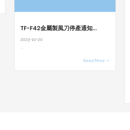
TF-F42金屬製風刀停產通知...
2023-10-20
...
Read More