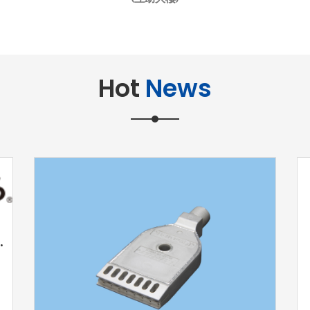
Hot
News
.