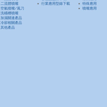
二流體噴嘴
行業應用型錄下載
特殊應用
空氣噴嘴/風刀
噴嘴應用
洗桶槽噴嘴
加濕關連產品
冷卻相關產品
其他產品