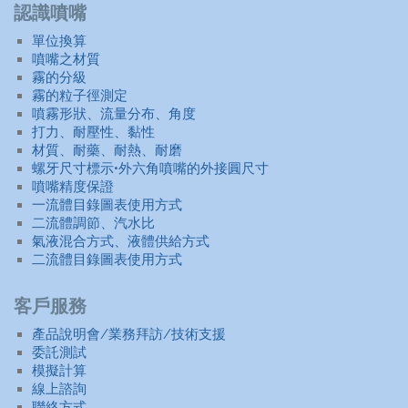
認識噴嘴
單位換算
噴嘴之材質
霧的分級
霧的粒子徑測定
噴霧形狀、流量分布、角度
打力、耐壓性、黏性
材質、耐藥、耐熱、耐磨
螺牙尺寸標示•外六角噴嘴的外接圓尺寸
噴嘴精度保證
一流體目錄圖表使用方式
二流體調節、汽水比
氣液混合方式、液體供給方式
二流體目錄圖表使用方式
客戶服務
產品說明會/業務拜訪/技術支援
委託測試
模擬計算
線上諮詢
聯絡方式