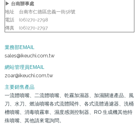
▶ 台南辦事處
地址
台南市仁德區忠義一街58號
電話
(06)270-2798
傳真
(06)270-2797
業務部EMAIL
sales@ikeuchi.com.tw
網站管理員EMAIL
zoar@ikeuchi.com.tw
主要銷售產品
一流體噴嘴、二流體噴嘴、乾霧加濕器、加濕關連產品、風
刀、水刀、燃油噴嘴各式流體閥件、各式流體過濾器、洗桶
槽噴嘴、消毒噴霧車、濕度感測控制器、RO 生成機其他特
殊噴嘴、其他請來電詢問。