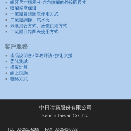
螺牙尺寸標示•外六角噴嘴的外接圓尺寸
噴嘴精度保證
一流體目錄圖表使用方式
二流體調節、汽水比
氣液混合方式、液體供給方式
二流體目錄圖表使用方式
客戶服務
產品說明會/業務拜訪/技術支援
委託測試
模擬計算
線上諮詢
聯絡方式
中日噴霧股份有限公司
Ikeuchi Taiwan Co., Ltd.
TEL: 02-2511-6289
FAX: 02-2541-6392