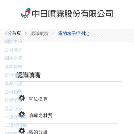
首頁
首頁
認識噴嘴
霧的粒子徑測定
關於中日
公司簡介
關連企業
基本資料
認識噴嘴
公司情報
產品訊息
公司動態
單位換算
技術情報
產品介紹
噴嘴之材質
一流體噴嘴
二流體噴嘴
霧的分級
空氣噴嘴/風刀