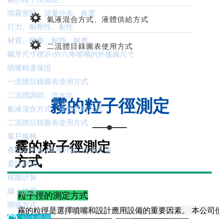
噴霧形狀、流量分布、角度
氣液混合方式、液體供給方式
打力、耐壓性、黏性
材質、耐藥、耐熱、耐磨
二流體目錄圖表使用方式
螺牙尺寸標示•外六角噴嘴的外接圓尺寸
噴嘴精度保證
一流體目錄圖表使用方式
二流體調節、汽水比
霧的粒子徑測定
氣液混合方式、液體供給方式
二流體目錄圖表使用方式
客戶服務
霧的粒子徑測定
產品說明會/業務拜訪/技術支援
方式
委託測試
模擬計算
線上諮詢
粒子徑的測定方式
聯絡方式
霧的粒徑是選擇噴嘴和設計應用設備的重要因素。
 本公司
站內搜尋