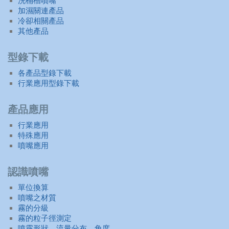
洗桶槽噴嘴
加濕關連產品
冷卻相關產品
其他產品
型錄下載
各產品型錄下載
行業應用型錄下載
產品應用
行業應用
特殊應用
噴嘴應用
認識噴嘴
單位換算
噴嘴之材質
霧的分級
霧的粒子徑測定
噴霧形狀、流量分布、角度