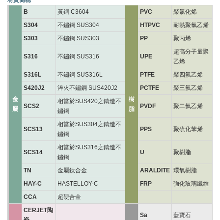
材質簡稱
B
黃銅 C3604
PVC
聚氯化烯
S304
不鏽鋼 SUS304
HTPVC
耐熱聚氯乙烯
S303
不鏽鋼 SUS303
PP
聚丙烯
超高分子量聚
S316
不鏽鋼 SUS316
UPE
乙烯
S316L
不鏽鋼 SUS316L
PTFE
聚四氟乙烯
S420J2
淬火不鏽鋼 SUS420J2
PCTFE
聚三氟乙烯
金
樹
相當於SUS420之鑄造不
SCS2
PVDF
聚二氟乙烯
屬
脂
鏽鋼
相當於SUS304之鑄造不
SCS13
PPS
聚硫化苯烯
鏽鋼
相當於SUS316之鑄造不
SCS14
U
聚樹脂
鏽鋼
TN
金屬鈦合金
ARALDITE
環氧樹脂
HAY-C
HASTELLOY-C
FRP
強化玻璃纖維
CCA
超硬合金
CERJET陶
Sa
藍寶石