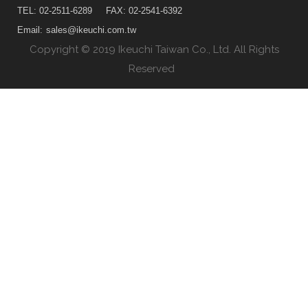
TEL: 02-2511-6289
FAX: 02-2541-6392
Email:
sales@ikeuchi.com.tw
Copyright © 2019 Ikeuchi Taiwan Co., Ltd. All Rights
Reserved