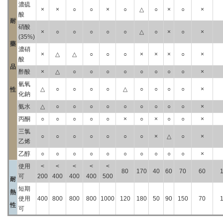
濃硫
×
×
○
○
×
○
△
○
×
○
×
酸
耐
硝酸
×
○
○
○
○
○
△
○
×
○
×
(35%)
藥
濃硝
×
△
△
○
○
○
×
×
×
○
×
酸
品
酢酸
×
△
○
○
○
○
○
○
○
○
×
氫氧
△
○
○
○
○
△
○
○
○
○
×
性
化鈉
氨水
△
○
○
○
○
○
○
○
○
○
×
丙酮
○
○
○
○
○
×
○
×
○
○
×
三氯
○
○
○
○
○
○
○
×
△
○
×
乙烯
乙醇
○
○
○
○
○
○
○
○
○
○
×
使用
<
<
<
<
<
80
170
40
60
70
60
可
200
400
400
400
500
耐
短期
熱
使用
400
800
800
800
1000
120
180
50
90
150
70
性
可