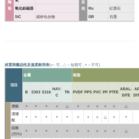
瓷
陶
其
瓷
氧化鋁磁器
他
Ru
紅寶石
SiC
碳矽化合物
GR
石墨
材質與藥品性及溫度耐用表
(○-- 可 , △ -- 短期可 , × -- 不可)
金屬
樹脂
項目
HAY-
ARAL-
A
B
S303
S316
TN
PVDF
PPS
PVC
PP
PTFE
C
DITE
DI
鹽酸
×
×
×
○
△
○
○
○
○
○
△
濃鹽
×
×
×
×
×
○
○
○
△
○
×
酸
硫酸
×
×
×
○
×
○
○
○
○
○
△
(35%)