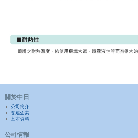
關於中日
公司簡介
關連企業
基本資料
公司情報