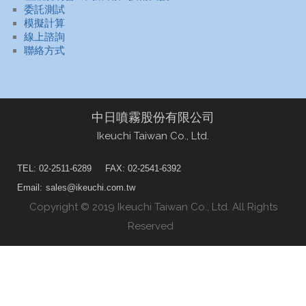
委託測試
模擬計算
線上諮詢
聯絡方式
中日噴霧股份有限公司
Ikeuchi Taiwan Co., Ltd.
TEL: 02-2511-6289
FAX: 02-2541-6392
Email:
sales@ikeuchi.com.tw
Copyright © 2019 Ikeuchi Taiwan Co., Ltd. All Rights
Reserved