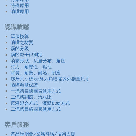
特殊應用
噴嘴應用
認識噴嘴
單位換算
噴嘴之材質
霧的分級
霧的粒子徑測定
噴霧形狀、流量分布、角度
打力、耐壓性、黏性
材質、耐藥、耐熱、耐磨
螺牙尺寸標示•外六角噴嘴的外接圓尺寸
噴嘴精度保證
一流體目錄圖表使用方式
二流體調節、汽水比
氣液混合方式、液體供給方式
二流體目錄圖表使用方式
客戶服務
產品說明會/業務拜訪/技術支援