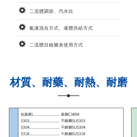
二流體調節、汽水比
氣液混合方式、液體供給方式
二流體目錄圖表使用方式
材質、耐藥、耐熱、耐磨