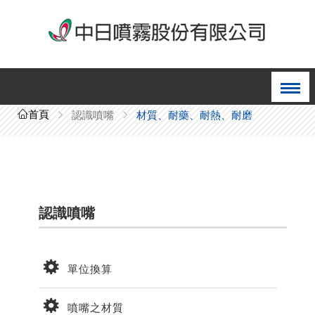
首頁
認識噴嘴
材質、耐藥、耐熱、耐磨
認識噴嘴
單位換算
噴嘴之材質