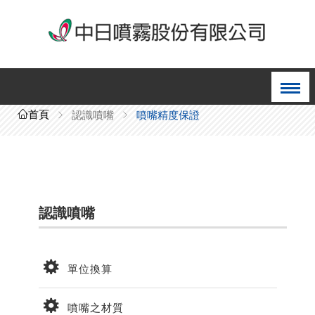
首頁
認識噴嘴
噴嘴精度保證
認識噴嘴
單位換算
噴嘴之材質