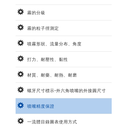
霧的分級
霧的粒子徑測定
噴霧形狀、流量分布、角度
打力、耐壓性、黏性
材質、耐藥、耐熱、耐磨
螺牙尺寸標示•外六角噴嘴的外接圓尺寸
噴嘴精度保證
一流體目錄圖表使用方式