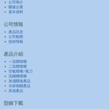
公司簡介
關連企業
基本資料
公司情報
產品訊息
公司動態
技術情報
產品介紹
一流體噴嘴
二流體噴嘴
空氣噴嘴/風刀
洗桶槽噴嘴
加濕關連產品
冷卻相關產品
其他產品
型錄下載