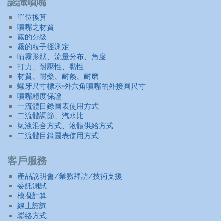
認識噴嘴
單位換算
噴嘴之材質
霧的分級
霧的粒子徑測定
噴霧形狀、流量分布、角度
打力、耐壓性、黏性
材質、耐藥、耐熱、耐磨
螺牙尺寸標示•外六角噴嘴的外接圓尺寸
噴嘴精度保證
一流體目錄圖表使用方式
二流體調節、汽水比
氣液混合方式、液體供給方式
二流體目錄圖表使用方式
客戶服務
產品說明會/業務拜訪/技術支援
委託測試
模擬計算
線上諮詢
聯絡方式