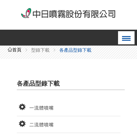
首頁
型錄下載
各產品型錄下載
各產品型錄下載
一流體噴嘴
二流體噴嘴