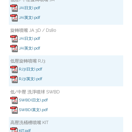
JA(日文).pdf
JA(英文).pdf
旋轉噴嘴 JA 3D / D180
JA(日文).pdf
JA(英文).pdf
低壓旋轉噴嘴 RJ3
RJ3(日文).pdf
RJ3(英文).pdf
低/中壓 洗淨噴球 SWBD
SWBD(日文).pdf
SWBD(英文).pdf
高壓洗桶槽噴嘴 KIT
KIT.pdf