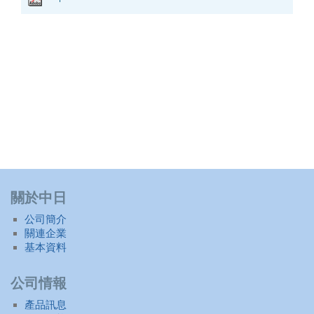
關於中日
公司簡介
關連企業
基本資料
公司情報
產品訊息