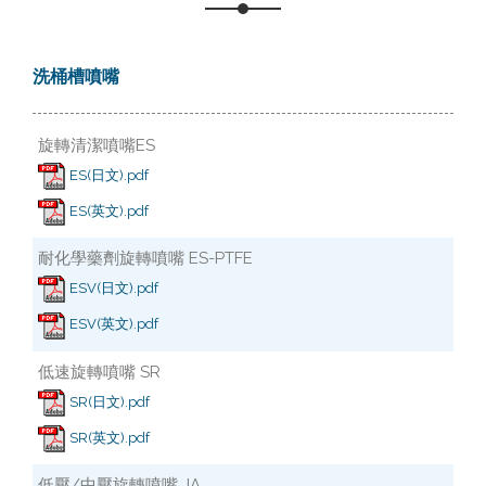
洗桶槽噴嘴
旋轉清潔噴嘴ES
ES(日文).pdf
ES(英文).pdf
耐化學藥劑旋轉噴嘴 ES-PTFE
ESV(日文).pdf
ESV(英文).pdf
低速旋轉噴嘴 SR
SR(日文).pdf
SR(英文).pdf
低壓/中壓旋轉噴嘴 JA